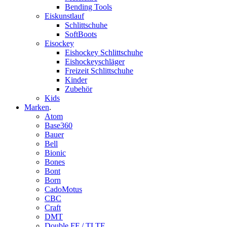
Bending Tools
Eiskunstlauf
Schlittschuhe
SoftBoots
Eisockey
Eishockey Schlittschuhe
Eishockeyschläger
Freizeit Schlittschuhe
Kinder
Zubehör
Kids
Marken
.
Atom
Base360
Bauer
Bell
Bionic
Bones
Bont
Born
CadoMotus
CBC
Craft
DMT
Double FF / TLTF