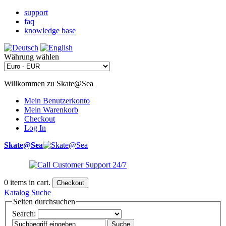
support
faq
knowledge base
Währung wählen
Willkommen zu Skate@Sea
Mein Benutzerkonto
Mein Warenkorb
Checkout
Log In
Skate@Sea
0
items in cart.
Checkout
Katalog
Suche
Seiten durchsuchen
Search:
Suche