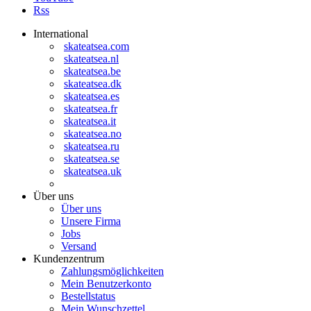
Rss
International
skateatsea.com
skateatsea.nl
skateatsea.be
skateatsea.dk
skateatsea.es
skateatsea.fr
skateatsea.it
skateatsea.no
skateatsea.ru
skateatsea.se
skateatsea.uk
Über uns
Über uns
Unsere Firma
Jobs
Versand
Kundenzentrum
Zahlungsmöglichkeiten
Mein Benutzerkonto
Bestellstatus
Mein
Wunschzettel