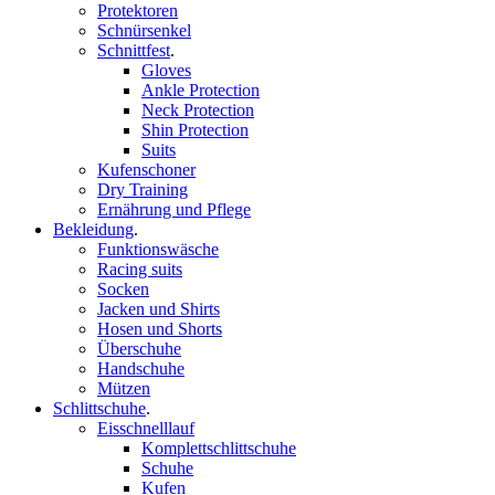
Protektoren
Schnürsenkel
Schnittfest
.
Gloves
Ankle Protection
Neck Protection
Shin Protection
Suits
Kufenschoner
Dry Training
Ernährung und Pflege
Bekleidung
.
Funktionswäsche
Racing suits
Socken
Jacken und Shirts
Hosen und Shorts
Überschuhe
Handschuhe
Mützen
Schlittschuhe
.
Eisschnelllauf
Komplettschlittschuhe
Schuhe
Kufen