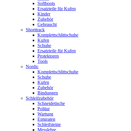
Softboots
Ersatzteile für Kufen
Kinder
Zubehör
Gebraucht
Shorttrack
Komplettschlittschuhe
Kufen
Schuhe
Ersatzteile für Kufen
Protektoren
Tools
Nordic
Komplettschlittschuhe
Schuhe
Kufen
Zubehör
Bindungen
Schleifzubehör
Schneidetische
Politur
Wartung
Entgraten
Schleifsteine
Messlehre