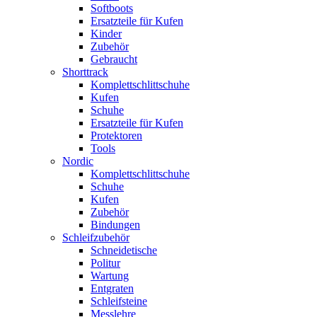
Softboots
Ersatzteile für Kufen
Kinder
Zubehör
Gebraucht
Shorttrack
Komplettschlittschuhe
Kufen
Schuhe
Ersatzteile für Kufen
Protektoren
Tools
Nordic
Komplettschlittschuhe
Schuhe
Kufen
Zubehör
Bindungen
Schleifzubehör
Schneidetische
Politur
Wartung
Entgraten
Schleifsteine
Messlehre