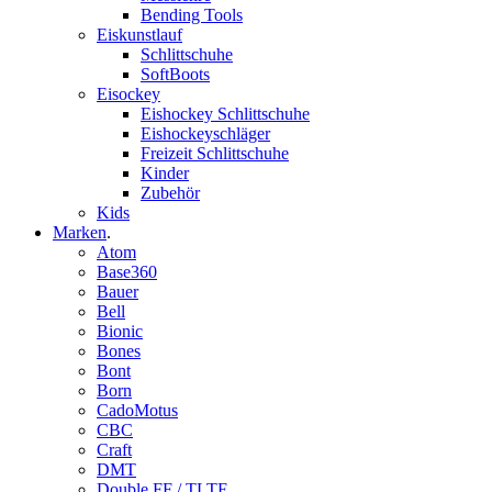
Bending Tools
Eiskunstlauf
Schlittschuhe
SoftBoots
Eisockey
Eishockey Schlittschuhe
Eishockeyschläger
Freizeit Schlittschuhe
Kinder
Zubehör
Kids
Marken
.
Atom
Base360
Bauer
Bell
Bionic
Bones
Bont
Born
CadoMotus
CBC
Craft
DMT
Double FF / TLTF