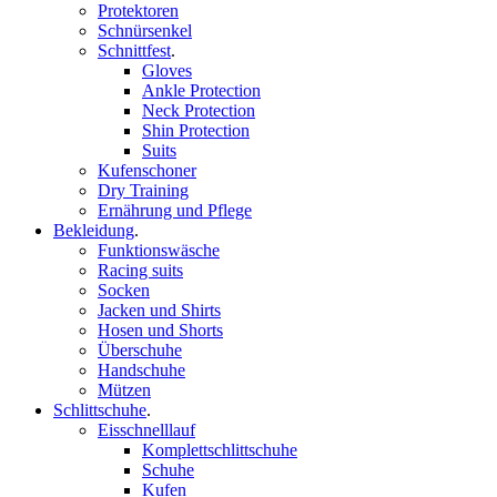
Protektoren
Schnürsenkel
Schnittfest
.
Gloves
Ankle Protection
Neck Protection
Shin Protection
Suits
Kufenschoner
Dry Training
Ernährung und Pflege
Bekleidung
.
Funktionswäsche
Racing suits
Socken
Jacken und Shirts
Hosen und Shorts
Überschuhe
Handschuhe
Mützen
Schlittschuhe
.
Eisschnelllauf
Komplettschlittschuhe
Schuhe
Kufen