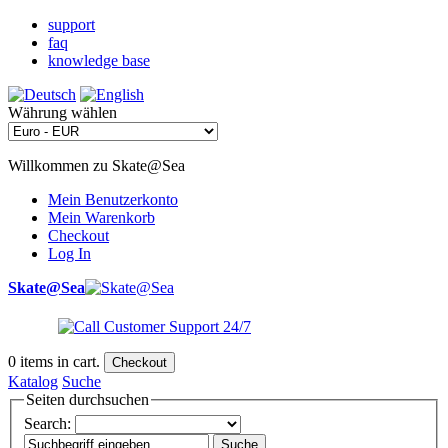
support
faq
knowledge base
Währung wählen
Willkommen zu Skate@Sea
Mein Benutzerkonto
Mein Warenkorb
Checkout
Log In
Skate@Sea
0
items in cart.
Checkout
Katalog
Suche
Seiten durchsuchen
Search:
Suche