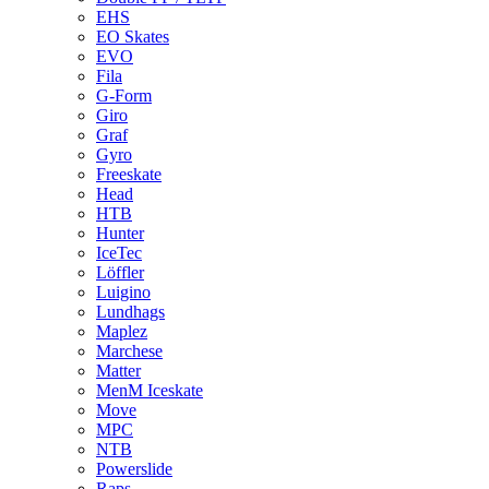
EHS
EO Skates
EVO
Fila
G-Form
Giro
Graf
Gyro
Freeskate
Head
HTB
Hunter
IceTec
Löffler
Luigino
Lundhags
Maplez
Marchese
Matter
MenM Iceskate
Move
MPC
NTB
Powerslide
Raps