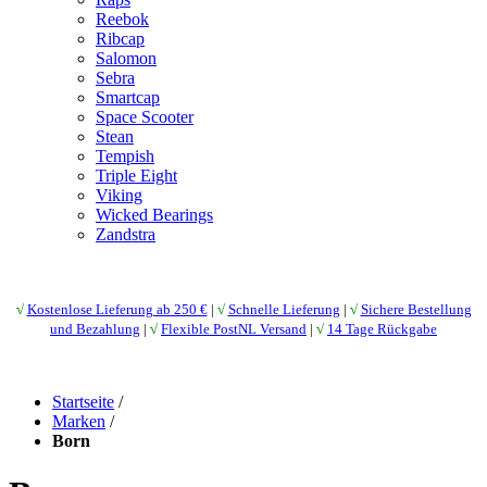
Reebok
Ribcap
Salomon
Sebra
Smartcap
Space Scooter
Stean
Tempish
Triple Eight
Viking
Wicked Bearings
Zandstra
√
Kostenlose Lieferung ab 250 €
|
√
Schnelle Lieferung
|
√
Sichere Bestellung
und Bezahlung
|
√
Flexible PostNL Versand
|
√
14 Tage Rückgabe
Startseite
/
Marken
/
Born