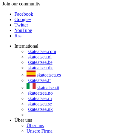
Join our community
Facebook
Google+
Twitter
YouTube
Rss
International
skateatsea.com
skateatsea.nl
skateatsea.be
skateatsea.dk
skateatsea.es
skateatsea.fr
skateatsea.it
skateatsea.no
skateatsea.ru
skateatsea.se
skateatsea.uk
Über uns
Über uns
Unsere Firma