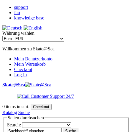
support
faq
knowledge base
Währung wählen
Willkommen zu Skate@Sea
Mein Benutzerkonto
Mein Warenkorb
Checkout
Log In
Skate@Sea
0
items in cart.
Checkout
Katalog
Suche
Seiten durchsuchen
Search:
Suche