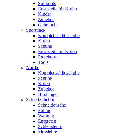
Softboots
Ersatzteile für Kufen
Kinder
Zubehör
Gebraucht
Shorttrack
Komplettschlittschuhe
Kufen
Schuhe
Ersatzteile für Kufen
Protektoren
Tools
Nordic
Komplettschlittschuhe
Schuhe
Kufen
Zubehör
Bindungen
Schleifzubehör
Schneidetische
Politur
Wartung
Entgraten
Schleifsteine
Messlehre