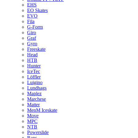
EHS
EO Skates
EVO
Fila
G-Form
Giro
Graf
Gyro
Freeskate
Head
HTB
Hunter
IceTec
Löffler
Luigino
Lundhags
Maplez
Marchese
Matter
MenM Iceskate
Move
MPC
NTB
Powerslide
Raps