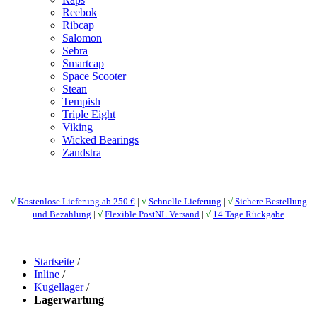
Reebok
Ribcap
Salomon
Sebra
Smartcap
Space Scooter
Stean
Tempish
Triple Eight
Viking
Wicked Bearings
Zandstra
√
Kostenlose Lieferung ab 250 €
|
√
Schnelle Lieferung
|
√
Sichere Bestellung
und Bezahlung
|
√
Flexible PostNL Versand
|
√
14 Tage Rückgabe
Startseite
/
Inline
/
Kugellager
/
Lagerwartung