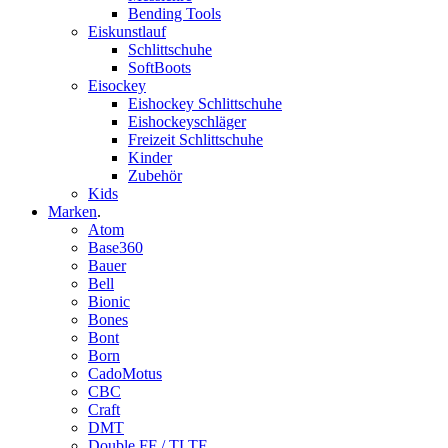
Bending Tools
Eiskunstlauf
Schlittschuhe
SoftBoots
Eisockey
Eishockey Schlittschuhe
Eishockeyschläger
Freizeit Schlittschuhe
Kinder
Zubehör
Kids
Marken
.
Atom
Base360
Bauer
Bell
Bionic
Bones
Bont
Born
CadoMotus
CBC
Craft
DMT
Double FF / TLTF