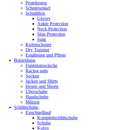
Protektoren
Schnürsenkel
Schnittfest
.
Gloves
Ankle Protection
Neck Protection
Shin Protection
Suits
Kufenschoner
Dry Training
Ernährung und Pflege
Bekleidung
.
Funktionswäsche
Racing suits
Socken
Jacken und Shirts
Hosen und Shorts
Überschuhe
Handschuhe
Mützen
Schlittschuhe
.
Eisschnelllauf
Komplettschlittschuhe
Schuhe
Kufen