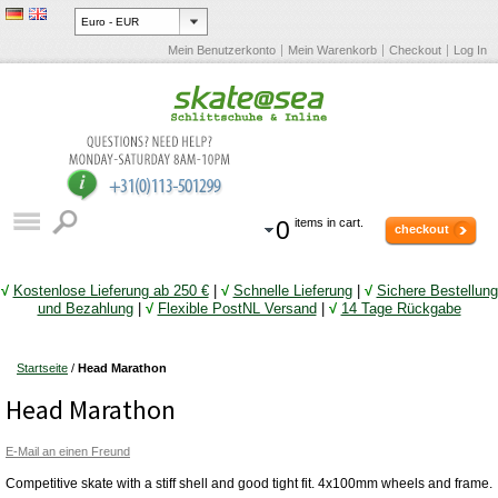
Mein Benutzerkonto
Mein Warenkorb
Checkout
Log In
0
items in cart.
checkout
√
Kostenlose Lieferung ab 250 €
|
√
Schnelle Lieferung
|
√
Sichere Bestellung
und Bezahlung
|
√
Flexible PostNL Versand
|
√
14 Tage Rückgabe
Startseite
/
Head Marathon
Head Marathon
E-Mail an einen Freund
Competitive skate with a stiff shell and good tight fit. 4x100mm wheels and frame.