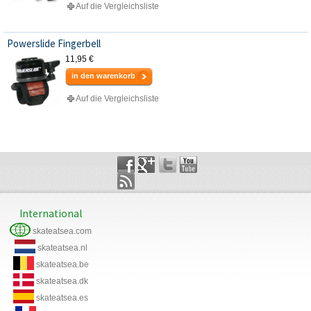
Auf die Vergleichsliste
Powerslide Fingerbell
11,95 €
in den warenkorb
Auf die Vergleichsliste
International
skateatsea.com
skateatsea.nl
skateatsea.be
skateatsea.dk
skateatsea.es