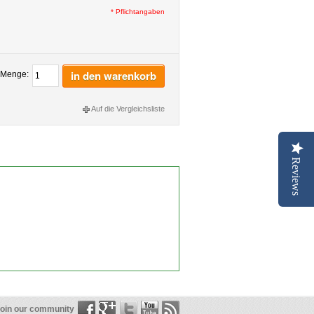
* Pflichtangaben
in den warenkorb
Menge:
Auf die Vergleichsliste
Reviews
oin our community