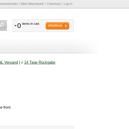
enutzerkonto
Mein Warenkorb
Checkout
Log In
0
items in cart.
checkout
NL Versand
|
√
14 Tage Rückgabe
e front.