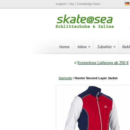
support
faq
knowledge base
Home
Inline
Zubehör
Bek
√
Kostenlose Lieferung ab 250 €
Startseite
/
Hunter Second Layer Jacket