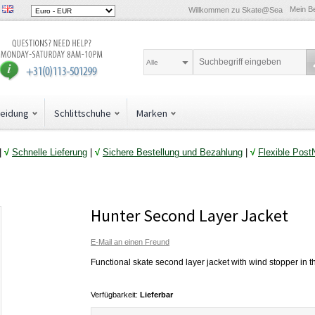
Mein B
Willkommen zu Skate@Sea
Alle
leidung
Schlittschuhe
Marken
|
√
Schnelle Lieferung
|
√
Sichere Bestellung und Bezahlung
|
√
Flexible Post
Hunter Second Layer Jacket
E-Mail an einen Freund
Functional skate second layer jacket with wind stopper in th
Verfügbarkeit:
Lieferbar