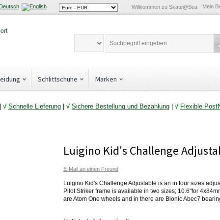
Mein B
Willkommen zu Skate@Sea
leidung
Schlittschuhe
Marken
|
√
Schnelle Lieferung
|
√
Sichere Bestellung und Bezahlung
|
√
Flexible Post
Luigino Kid's Challenge Adjusta
E-Mail an einen Freund
Luigino Kid's Challenge Adjustable is an in four sizes adjus
Pilot Striker frame is available in two sizes; 10.6"for 4x
are Atom One wheels and in there are Bionic Abec7 bearin