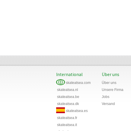
International
Über uns
skateatsea.com
Über uns
skateatsea.nl
Unsere Firma
skateatsea.be
Jobs
skateatsea.dk
Versand
skateatsea.es
skateatsea.fr
skateatsea.it