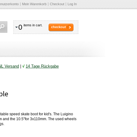
enutzerkonto
Mein Warenkorb
Checkout
Log In
0
items in cart.
checkout
NL Versand
|
√
14 Tage Rückgabe
ble
table speed skate boot for kid's. The Luigino
84mm and the 10.5"for 3x110mm. The used wheels
gs.