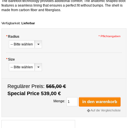
The Barefoot technology provides additional comfort. The anatomic shaped boot
features a seamless lining that ensures a perfect fit without bumps. The shell is
made from carbon fiber and fiberglass.
Verfügbarkeit:
Lieferbar
*
Radius
* Pflichtangaben
*
Size
Regulärer Preis:
565,00 €
Special Price
539,00 €
in den warenkorb
Menge:
Auf die Vergleichsliste