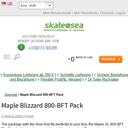
Mein Benutzerkonto
Mein Warenkorb
Checkout
Log In
0
items in cart.
checkout
√
Kostenlose Lieferung ab 250 €
|
√
Schnelle Lieferung
|
√
Sichere Bestellung
und Bezahlung
|
√
Flexible PostNL Versand
|
√
14 Tage Rückgabe
Startseite
/
Maple Blizzard 800-BFT Pack
Maple Blizzard 800-BFT Pack
E-Mail an einen Freund
The package with the shoe that fits perfectly to your foot, the Maple SL-800 BFT,