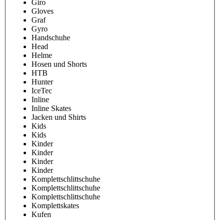
Giro
Gloves
Graf
Gyro
Handschuhe
Head
Helme
Hosen und Shorts
HTB
Hunter
IceTec
Inline
Inline Skates
Jacken und Shirts
Kids
Kids
Kinder
Kinder
Kinder
Kinder
Komplettschlittschuhe
Komplettschlittschuhe
Komplettschlittschuhe
Komplettskates
Kufen