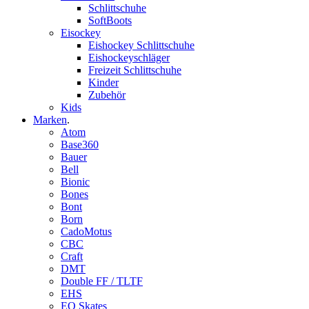
Schlittschuhe
SoftBoots
Eisockey
Eishockey Schlittschuhe
Eishockeyschläger
Freizeit Schlittschuhe
Kinder
Zubehör
Kids
Marken
.
Atom
Base360
Bauer
Bell
Bionic
Bones
Bont
Born
CadoMotus
CBC
Craft
DMT
Double FF / TLTF
EHS
EO Skates