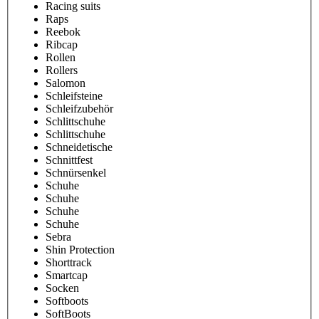
Racing suits
Raps
Reebok
Ribcap
Rollen
Rollers
Salomon
Schleifsteine
Schleifzubehör
Schlittschuhe
Schlittschuhe
Schneidetische
Schnittfest
Schnürsenkel
Schuhe
Schuhe
Schuhe
Schuhe
Sebra
Shin Protection
Shorttrack
Smartcap
Socken
Softboots
SoftBoots