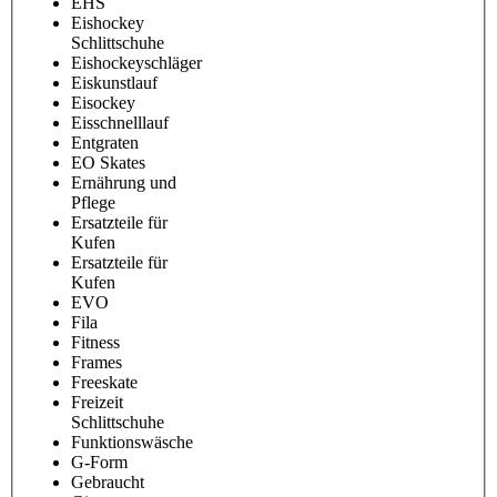
EHS
Eishockey
Schlittschuhe
Eishockeyschläger
Eiskunstlauf
Eisockey
Eisschnelllauf
Entgraten
EO Skates
Ernährung und
Pflege
Ersatzteile für
Kufen
Ersatzteile für
Kufen
EVO
Fila
Fitness
Frames
Freeskate
Freizeit
Schlittschuhe
Funktionswäsche
G-Form
Gebraucht