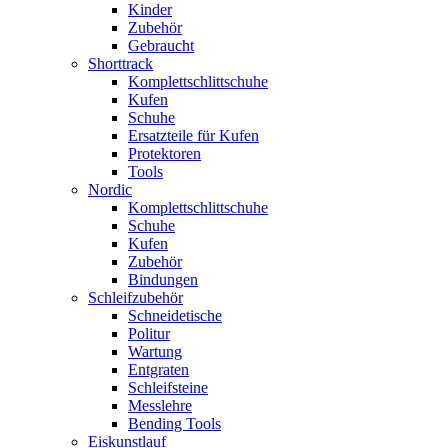
Kinder
Zubehör
Gebraucht
Shorttrack
Komplettschlittschuhe
Kufen
Schuhe
Ersatzteile für Kufen
Protektoren
Tools
Nordic
Komplettschlittschuhe
Schuhe
Kufen
Zubehör
Bindungen
Schleifzubehör
Schneidetische
Politur
Wartung
Entgraten
Schleifsteine
Messlehre
Bending Tools
Eiskunstlauf