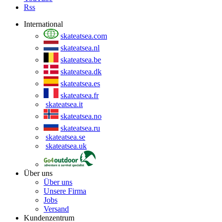
Rss
International
skateatsea.com
skateatsea.nl
skateatsea.be
skateatsea.dk
skateatsea.es
skateatsea.fr
skateatsea.it
skateatsea.no
skateatsea.ru
skateatsea.se
skateatsea.uk
Über uns
Über uns
Unsere Firma
Jobs
Versand
Kundenzentrum