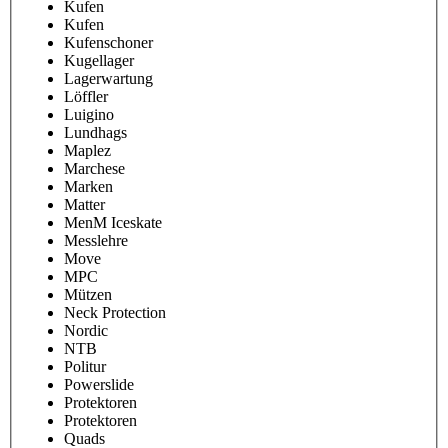
Kufen
Kufen
Kufenschoner
Kugellager
Lagerwartung
Löffler
Luigino
Lundhags
Maplez
Marchese
Marken
Matter
MenM Iceskate
Messlehre
Move
MPC
Mützen
Neck Protection
Nordic
NTB
Politur
Powerslide
Protektoren
Protektoren
Quads