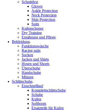
Schnittfest
.
Gloves
Ankle Protection
Neck Protection
Shin Protection
Suits
Kufenschoner
Dry Training
Ernährung und Pflege
Bekleidung
.
Funktionswäsche
Racing suits
Socken
Jacken und Shirts
Hosen und Shorts
Überschuhe
Handschuhe
Mützen
Schlittschuhe
.
Eisschnelllauf
Komplettschlittschuhe
Schuhe
Kufen
Softboots
Ersatzteile für Kufen