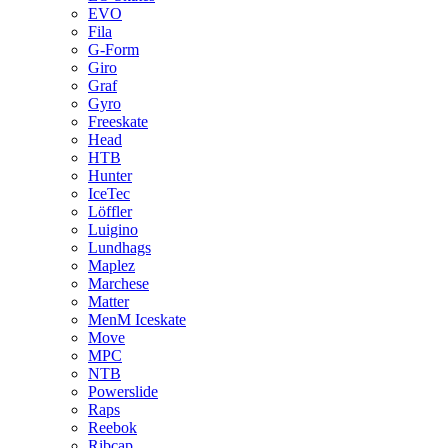
EVO
Fila
G-Form
Giro
Graf
Gyro
Freeskate
Head
HTB
Hunter
IceTec
Löffler
Luigino
Lundhags
Maplez
Marchese
Matter
MenM Iceskate
Move
MPC
NTB
Powerslide
Raps
Reebok
Ribcap