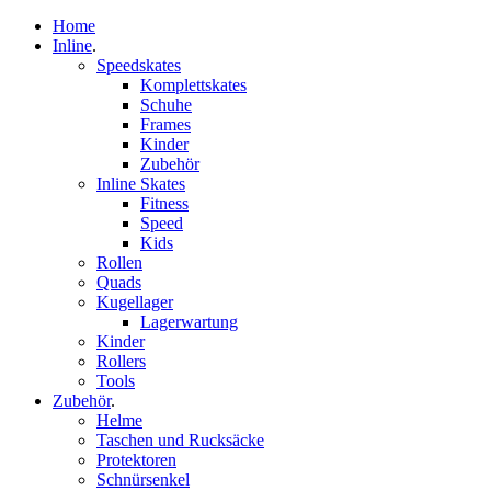
Home
Inline
.
Speedskates
Komplettskates
Schuhe
Frames
Kinder
Zubehör
Inline Skates
Fitness
Speed
Kids
Rollen
Quads
Kugellager
Lagerwartung
Kinder
Rollers
Tools
Zubehör
.
Helme
Taschen und Rucksäcke
Protektoren
Schnürsenkel