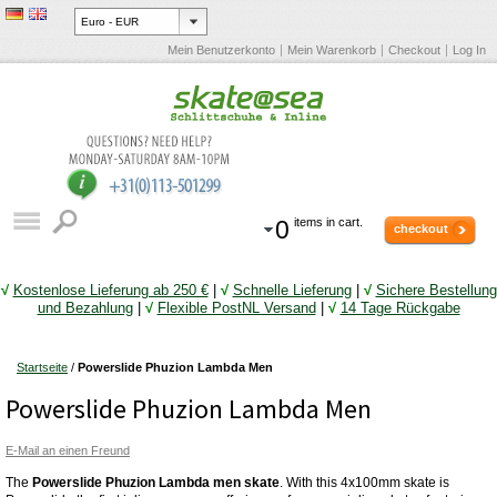
Mein Benutzerkonto
Mein Warenkorb
Checkout
Log In
0
items in cart.
checkout
√
Kostenlose Lieferung ab 250 €
|
√
Schnelle Lieferung
|
√
Sichere Bestellung
und Bezahlung
|
√
Flexible PostNL Versand
|
√
14 Tage Rückgabe
Startseite
/
Powerslide Phuzion Lambda Men
Powerslide Phuzion Lambda Men
E-Mail an einen Freund
The
Powerslide Phuzion Lambda men skate
. With this 4x100mm skate is