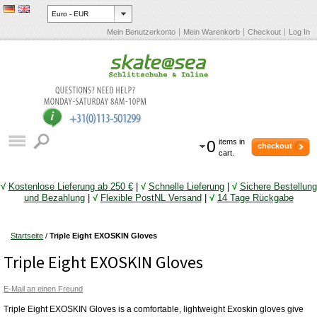
Mein Benutzerkonto
Mein Warenkorb
Checkout
Log In
0
items in
checkout
cart.
√
Kostenlose Lieferung ab 250 €
|
√
Schnelle Lieferung
|
√
Sichere Bestellung
und Bezahlung
|
√
Flexible PostNL Versand
|
√
14 Tage Rückgabe
Startseite
/
Triple Eight EXOSKIN Gloves
Triple Eight EXOSKIN Gloves
E-Mail an einen Freund
Triple Eight EXOSKIN Gloves is a comfortable, lightweight Exoskin gloves give