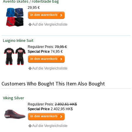
Avento skates / rollerblade bag
29,95 €
in den warenkorb
Auf die Vergleichsliste
Luigino Inline Suit
Regulärer Preis:
79,95 €
Special Price
74,95 €
in den warenkorb
Auf die Vergleichsliste
Customers Who Bought This Item Also Bought
Viking Silver
Regulärer Preis:
2.892,61 HK$
Special Price
2.402,95 HK$
in den warenkorb
Auf die Vergleichsliste