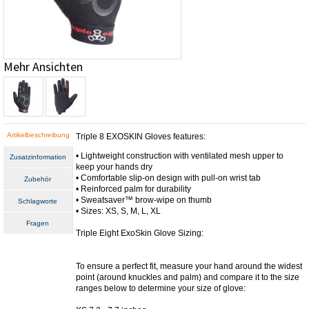
Mehr Ansichten
Artikelbeschreibung
Triple 8 EXOSKIN Gloves features:
• Lightweight construction with ventilated mesh upper to
Zusatzinformation
keep your hands dry
• Comfortable slip-on design with pull-on wrist tab
Zubehör
• Reinforced palm for durability
• Sweatsaver™ brow-wipe on thumb
Schlagworte
• Sizes: XS, S, M, L, XL
Fragen
Triple Eight ExoSkin Glove Sizing:
To ensure a perfect fit, measure your hand around the widest
point (around knuckles and palm) and compare it to the size
ranges below to determine your size of glove: