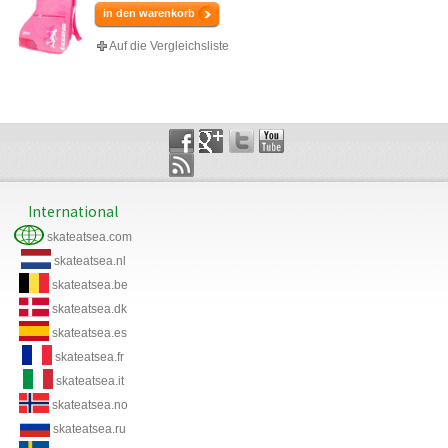
in den warenkorb
Auf die Vergleichsliste
International
skateatsea.com
skateatsea.nl
skateatsea.be
skateatsea.dk
skateatsea.es
skateatsea.fr
skateatsea.it
skateatsea.no
skateatsea.ru