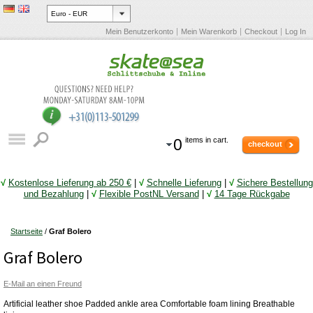
Mein Benutzerkonto
Mein Warenkorb
Checkout
Log In
0
items in cart.
checkout
√
Kostenlose Lieferung ab 250 €
|
√
Schnelle Lieferung
|
√
Sichere Bestellung
und Bezahlung
|
√
Flexible PostNL Versand
|
√
14 Tage Rückgabe
Startseite
/
Graf Bolero
Graf Bolero
E-Mail an einen Freund
Artificial leather shoe Padded ankle area Comfortable foam lining Breathable