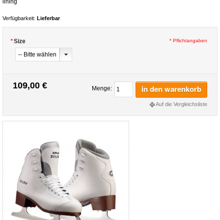
lining
Verfügbarkeit:
Lieferbar
*
Size
* Pflichtangaben
109,00 €
in den warenkorb
Menge:
Auf die Vergleichsliste